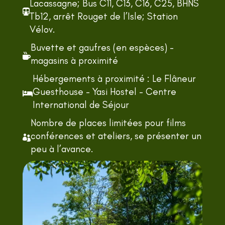
Lacassagne; Bus C11, C13, C16, C25, BHNS

Tb12, arrêt Rouget de l’Isle; Station
Vélov.
Buvette et gaufres (en espèces) -

magasins à proximité
Hébergements à proximité : Le Flâneur
Guesthouse - Yasi Hostel - Centre

International de Séjour
Nombre de places limitées pour films
conférences et ateliers, se présenter un

peu à l’avance.