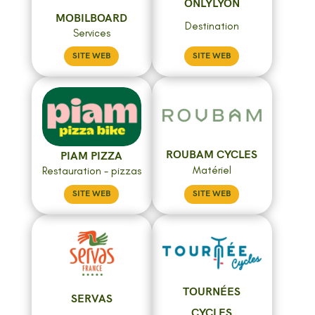
ONLYLYON
MOBILBOARD
Destination
Services
SITE WEB
SITE WEB
ROUBAM CYCLES
PIAM PIZZA
Matériel
Restauration - pizzas
SITE WEB
SITE WEB
TOURNÉES
SERVAS
CYCLES