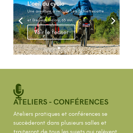
L'oeil du cyclo
Une aventure à vélo de Léa Schiettecatte
et Brewenn Hélary, 63 mn
Voir le teaser

ATELIERS - CONFÉRENCES
Ateliers pratiques et conférences se
succèderont dans plusieurs salles et
traiteront de tous les sujets qui relèvent