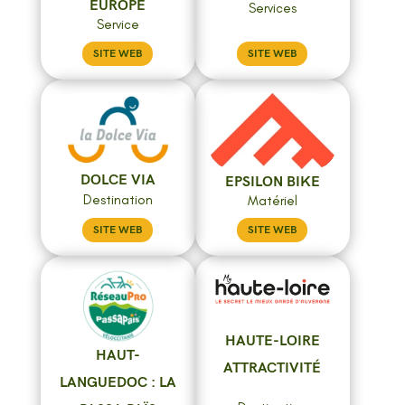
EUROPE
Services
Service
SITE WEB
SITE WEB
DOLCE VIA
EPSILON BIKE
Destination
Matériel
SITE WEB
SITE WEB
HAUTE-LOIRE
HAUT-
ATTRACTIVITÉ
LANGUEDOC : LA