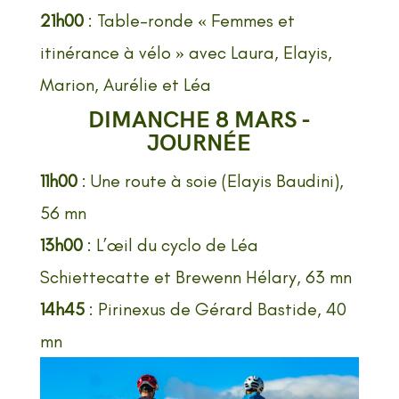
21h00
: Table-ronde « Femmes et
itinérance à vélo » avec Laura, Elayis,
Marion, Aurélie et Léa
DIMANCHE 8 MARS -
JOURN
É
E
11h00
: Une route à soie (Elayis Baudini),
56 mn
13h00
: L’œil du cyclo de Léa
Schiettecatte et Brewenn Hélary, 63 mn
14h45
: Pirinexus de Gérard Bastide, 40
mn